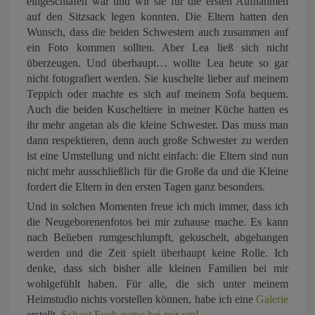
eingeschlafen war und wir sie für die ersten Aufnahmen
auf den Sitzsack legen konnten. Die Eltern hatten den
Wunsch, dass die beiden Schwestern auch zusammen auf
ein Foto kommen sollten. Aber Lea ließ sich nicht
überzeugen. Und überhaupt… wollte Lea heute so gar
nicht fotografiert werden. Sie kuschelte lieber auf meinem
Teppich oder machte es sich auf meinem Sofa bequem.
Auch die beiden Kuscheltiere in meiner Küche hatten es
ihr mehr angetan als die kleine Schwester. Das muss man
dann respektieren, denn auch große Schwester zu werden
ist eine Umstellung und nicht einfach: die Eltern sind nun
nicht mehr ausschließlich für die Große da und die Kleine
fordert die Eltern in den ersten Tagen ganz besonders.
Und in solchen Momenten freue ich mich immer, dass ich
die Neugeborenenfotos bei mir zuhause mache. Es kann
nach Belieben rumgeschlumpft, gekuschelt, abgehangen
werden und die Zeit spielt überhaupt keine Rolle. Ich
denke, dass sich bisher alle kleinen Familien bei mir
wohlgefühlt haben. Für alle, die sich unter meinem
Heimstudio nichts vorstellen können, habe ich eine
Galerie
erstellt.
Schaut Euch gerne bei mir um!