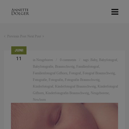
Previous Post
Next Post
JUNI
11
in
Neugeboren
0 comments
tags:
Baby
,
Babyfotograf
,
Babyfotografie
,
Braunschweig
,
Familienfotograf
,
Familienfotograf Gifhorn
,
Fotograf
,
Fotograf Braunschweig
,
Fotografie
,
Fotografin
,
Fotografin Braunschweig
,
Kinderfotograf
,
Kinderfotograf Braunschweig
,
Kinderfotograf
Gifhorn
,
Kinderfotografin Braunschweig
,
Neugeborene
,
Newborn