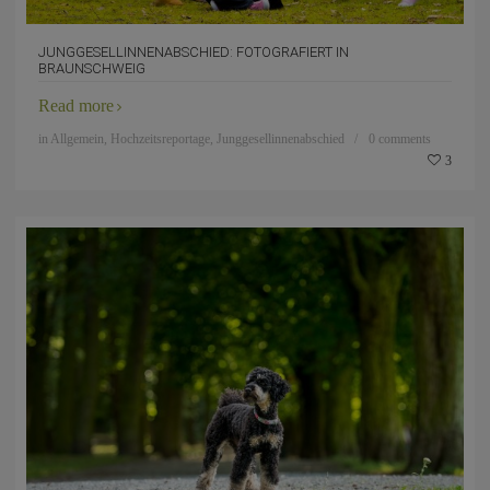
JUNGGESELLINNENABSCHIED: FOTOGRAFIERT IN
BRAUNSCHWEIG
Read more
in
Allgemein
,
Hochzeitsreportage
,
Junggesellinnenabschied
0 comments
3