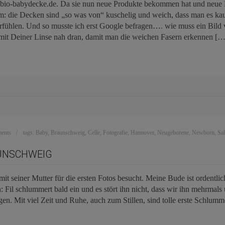
io-babydecke.de. Da sie nun neue Produkte bekommen hat und neue Pro
lem: die Decken sind „so was von“ kuschelig und weich, dass man es k
rfühlen. Und so musste ich erst Google befragen…. wie muss ein Bild v
mit Deiner Linse nah dran, damit man die weichen Fasern erkennen […
ents
tags:
Baby
,
Braunschweig
,
Celle
,
Fotografie
,
Hannover
,
Neugeborene
,
Newborn
,
Sal
AUNSCHWEIG
mit seiner Mutter für die ersten Fotos besucht. Meine Bude ist ordentli
in: Fil schlummert bald ein und es stört ihn nicht, dass wir ihn mehrm
gen. Mit viel Zeit und Ruhe, auch zum Stillen, sind tolle erste Schlum