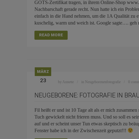
GOTS-Zertifikat tragen, in ihrem Online-Shop www.b
Nachbarschaft gerade recht. Nun hatte ich ein Prob
einfach in die Hand nehmen, um die 1A Qualität zu e
kuschelig, warm und weich ist. Google sagte…. geh 
READ MORE
MÄRZ
23
by
Annette
in
Neugeborenenfotografie
0 comm
NEUGEBORENE: FOTOGRAFIE IN BR
Fil heißt er und ist 10 Tage alt als er mich zusammen 
Tuch gewickelt nicht frieren muss. Und so soll es se
auf und er scheint unser Tun etwas skeptisch zu beäu
Fenster habe ich in der Zwischenzeit geputzt!!!