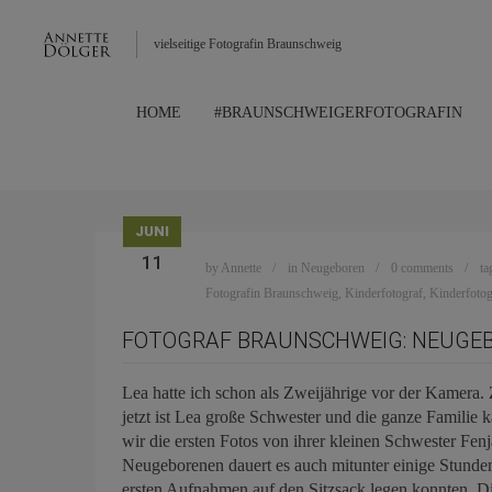
vielseitige Fotografin Braunschweig
HOME
#BRAUNSCHWEIGERFOTOGRAFIN
JUNI
11
by
Annette
in
Neugeboren
0 comments
ta
Fotografin Braunschweig
,
Kinderfotograf
,
Kinderfoto
FOTOGRAF BRAUNSCHWEIG: NEUGE
Lea hatte ich schon als Zweijährige vor der Kamera.
jetzt ist Lea große Schwester und die ganze Familie 
wir die ersten Fotos von ihrer kleinen Schwester Fen
Neugeborenen dauert es auch mitunter einige Stunden b
ersten Aufnahmen auf den Sitzsack legen konnten. D