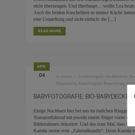
nicht überzeugen. Und überhaupt… wollte Lea heute s
Auch die beiden Kuscheltiere in meiner Küche hatten
eine Umstellung und nicht einfach: die […]
READ MORE
APR.
04
by
Annette
in
Babyfotografie
,
Bio-Babydecke
,
Neu
Braunschweig
,
Kinderfotografin Braunschweig
,
Neuge
BABYFOTOGRAFIE: BIO-BABYDECKE
Einige Nachbarn hier bei uns im östlichen Ringgebiet
Transportfahrrad mit jeweils einem Träger vorne und h
Bilderrahmen dekoriert. Und das erste Mal, dass ich 
Kamila meine erste „Fahrradkundin“. Denn Kamila ve