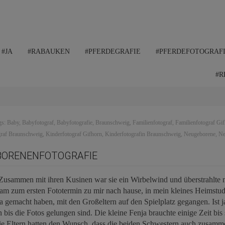
#JA
#RABAUKEN
#PFERDEGRAFIE
#PFERDEFOTOGRAF
#R
gs:
Baby
,
Babyfotograf
,
Babyfotografie
,
Braunschweig
,
Familienfotograf
,
Familienfotograf Gi
graf Braunschweig
,
Kinderfotograf Gifhorn
,
Kinderfotografin Braunschweig
,
Neugeborene
,
Ne
BORENENFOTOGRAFIE
 Zusammen mit ihren Kusinen war sie ein Wirbelwind und überstrahlte 
kam zum ersten Fototermin zu mir nach hause, in mein kleines Heimstud
ja gemacht haben, mit den Großeltern auf den Spielplatz gegangen. Ist j
is die Fotos gelungen sind. Die kleine Fenja brauchte einige Zeit bis s
ie Eltern hatten den Wunsch, dass die beiden Schwestern auch zusamme