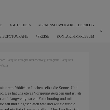
IE
#GUTSCHEIN
#BRAUNSCHWEIGERBILDERBLOG
EISEFOTOGRAFIE
#PREISE
KONTAKT/IMPRESSUM
fhorn
,
Fotograf
,
Fotograf Braunschweig
,
Fotografie
,
Fotografin
,
wborn
mit ihrem fröhlichen Lachen selbst die Sonne. Und
io. Lea hat uns etwas Vorsprung gegeben und ist, als
a auch langweilig, so ein Fotoshooting und mit
ie satt und eingeschlafen war und wir sie für die
n auf ein Foto kommen sollten. Aber Lea ließ sich