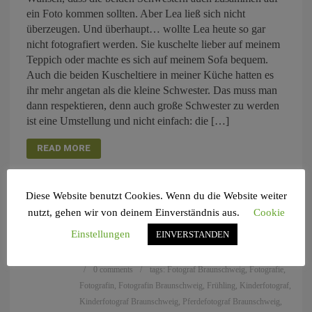
ein Foto kommen sollten. Aber Lea ließ sich nicht
überzeugen. Und überhaupt… wollte Lea heute so gar
nicht fotografiert werden. Sie kuschelte lieber auf meinem
Teppich oder machte es sich auf meinem Sofa bequem.
Auch die beiden Kuscheltiere in meiner Küche hatten es
ihr mehr angetan als die kleine Schwester. Das muss man
dann respektieren, denn auch große Schwester zu werden
ist eine Umstellung und nicht einfach: die […]
READ MORE
Diese Website benutzt Cookies. Wenn du die Website weiter
nutzt, gehen wir von deinem Einverständnis aus.
Cookie
MAI
Einstellungen
EINVERSTANDEN
09
by
Annette
in
Allgemein
,
Kinderfotografie
,
Pferdefotografie
0 comments
tags:
Fotograf Braunschweig
,
Fotografie
,
Fotografin
,
Fotografin Braunschweig
,
Frühling
,
Kinderfotograf
,
Kinderfotograf Braunschweig
,
Pferdefotograf Braunschweig
,