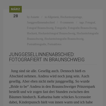
MÄRZ
28
by
Annette
in
Allgemein
,
Hochzeitsreportage
,
Junggesellinnenabschied
0 comments
tags:
Fotograf
,
Fotograf Braunschweig
,
Fotografie
,
Fotografin Braunschweig
,
Hochzeit
,
Hochzeitsfotograf Braunschweig
,
Hochzeitsfotografie
Braunschweig
,
Hochzeitsfotografin Braunschweig
,
Portraitfotografie
,
Portraitfotos
JUNGGESELLINNENABSCHIED:
FOTOGRAFIERT IN BRAUNSCHWEIG
Jung sind sie alle. Gesellig auch. Dennoch hieß es
Abschied nehmen. Andrea wird noch jung sein. Auch
gesellig. Aber eben nicht mehr junggesellig. So wurde
„Bride to be“ Andrea in den Braunschweiger Prinzenpark
bestellt und wir zogen fast drei Stunden zwischen den
Bäumen hindurch. Katharina hatte schickes Accessoire
dabei, Kinderpunsch hielt von innen warm und ich habe