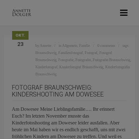
OKT.
23
by
Annette
in
Allgemein
,
Familie
0 comments
tags:
Braunschweig
,
Familienfotograf
,
Fotograf
,
Fotograf
Braunschweig
,
Fotografie
,
Fotografin
,
Fotografin Braunschweig
,
Kinderfotograf
,
Kinderfotograf Braunschweig
,
Kinderfotografin
Braunschweig
FOTOGRAF BRAUNSCHWEIG:
KINDERSHOOTING AM DOWESEE
Am Dowesee Meine Lieblingsfamilie…. Ihr erinnert
Euch? Im letzten November musste das
Kinderfotoshooting am Dowesee leider ausfallen. Aber
heute im Mai haben wir es endlich geschafft, uns mit zwei
fröhlichen Kindern am Dowesee zu treffen. Und weil es