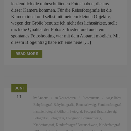
letztendlich die unbeschnittenen Fotos haben, die aus
dieser Kamera kommen. Für die Reisefotografie ist die
Kamera ideal und selbst mit meinem kleinen Objektiv,
wegen der Größe benutze ich nicht das lichtstärkste, stellt
mich die Qualität der Fotos zufrieden und auch ein
spontanes Fotoshooting war mit dem Apparat möglich. Mit
diesem Blogeintrag habe ich eine neue […]
READ MORE
JUNI
11
by
Annette
in
Neugeboren
0 comments
tags:
Baby
,
Babyfotograf
,
Babyfotografie
,
Braunschweig
,
Familienfotograf
,
Familienfotograf Gifhorn
,
Fotograf
,
Fotograf Braunschweig
,
Fotografie
,
Fotografin
,
Fotografin Braunschweig
,
Kinderfotograf
,
Kinderfotograf Braunschweig
,
Kinderfotograf