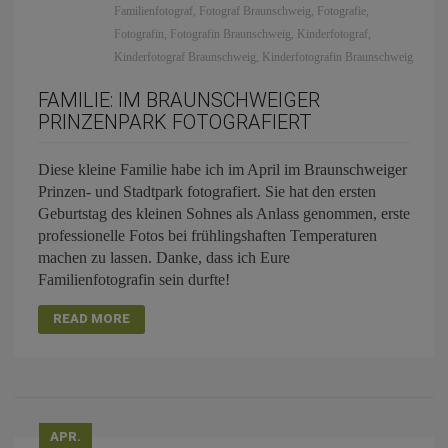
Familienfotograf
,
Fotograf Braunschweig
,
Fotografie
,
Fotografin
,
Fotografin Braunschweig
,
Kinderfotograf
,
Kinderfotograf Braunschweig
,
Kinderfotografin Braunschweig
FAMILIE: IM BRAUNSCHWEIGER
PRINZENPARK FOTOGRAFIERT
Diese kleine Familie habe ich im April im Braunschweiger
Prinzen- und Stadtpark fotografiert. Sie hat den ersten
Geburtstag des kleinen Sohnes als Anlass genommen, erste
professionelle Fotos bei frühlingshaften Temperaturen
machen zu lassen. Danke, dass ich Eure
Familienfotografin sein durfte!
READ MORE
APR.