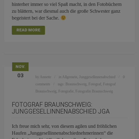
hinterher immer so viel Spaß macht, in den Fotobüchern
zu blättern, war diesmal auch die große Schwester ganz
begeistert bei der Sache.
READ MORE
NOV.
03
by
Annette
in
Allgemein
,
Junggesellinnenabschied
0
comments
tags:
Braunschweig
,
Fotograf
,
Fotograf
Braunschweig
,
Fotografie
,
Fotografin Braunschweig
FOTOGRAF BRAUNSCHWEIG:
JUNGGESELLINNENABSCHIED JGA
Ich freue mich sehr, von diesem agilen und fröhlichen
Haufen „Junggesellinnenabschiednehmerinnen“ die