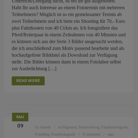
Unterricht/Lehrgang sucht, ist bei ihr gut aufgehoben.
Habt Ihr auch Interesse an einem Fototermin mit mehreren
Teilnehmern? Möglich ist so ein gemeinsamer Termin ab
zwei Teilnehmern und ich biete ein Shooting für 70,- Euro
plus Fahrtkosten von 40 Ct/km an. Ich fotografiere das
Pferd/Reiterpaar in einem Zeitrahmen von 40 Minuten und
es können sich aus der Serie 3 Bilder ausgesucht werden,
die ich anschließend zum Motiv passend bearbeite und als
hochaufgelöste Bilddatei als Download zur Verfügung
stelle. Die Bilder können dann in einem Fotolabor selbst
zur Ausbelichtung […]
READ MORE
MAI
09
by
Annette
in
Allgemein
,
Braunschweig
,
Familienfotografie
,
Fruehling
,
Kinderfotografie
0 comments
tags: