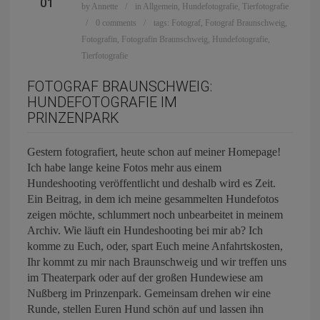
01
by
Annette
in
Allgemein
,
Hundefotografie
,
Tierfotografie
0 comments
tags:
Fotograf
,
Fotograf Braunschweig
,
Fotografin
,
Fotografin Braunschweig
,
Hundefotografie
,
Tierfotografie
FOTOGRAF BRAUNSCHWEIG:
HUNDEFOTOGRAFIE IM
PRINZENPARK
Gestern fotografiert, heute schon auf meiner Homepage!
Ich habe lange keine Fotos mehr aus einem
Hundeshooting veröffentlicht und deshalb wird es Zeit.
Ein Beitrag, in dem ich meine gesammelten Hundefotos
zeigen möchte, schlummert noch unbearbeitet in meinem
Archiv. Wie läuft ein Hundeshooting bei mir ab? Ich
komme zu Euch, oder, spart Euch meine Anfahrtskosten,
Ihr kommt zu mir nach Braunschweig und wir treffen uns
im Theaterpark oder auf der großen Hundewiese am
Nußberg im Prinzenpark. Gemeinsam drehen wir eine
Runde, stellen Euren Hund schön auf und lassen ihn