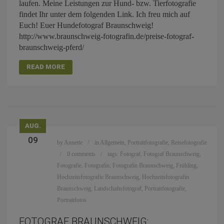
laufen. Meine Leistungen zur Hund- bzw. Tierfotografie
findet Ihr unter dem folgenden Link. Ich freu mich auf
Euch! Euer Hundefotograf Braunschweig!
http://www.braunschweig-fotografin.de/preise-fotograf-
braunschweig-pferd/
READ MORE
AUG.
09
by
Annette
in
Allgemein
,
Portraitfotografie
,
Reisefotografie
0 comments
tags:
Fotograf
,
Fotograf Braunschweig
,
Fotografie
,
Fotografin
,
Fotografin Braunschweig
,
Frühling
,
Hochzeitsfotografie Braunschweig
,
Hochzeitsfotografin
Braunschweig
,
Landschaftsfotograf
,
Portraitfotografie
,
Portraitfotos
FOTOGRAF BRAUNSCHWEIG: