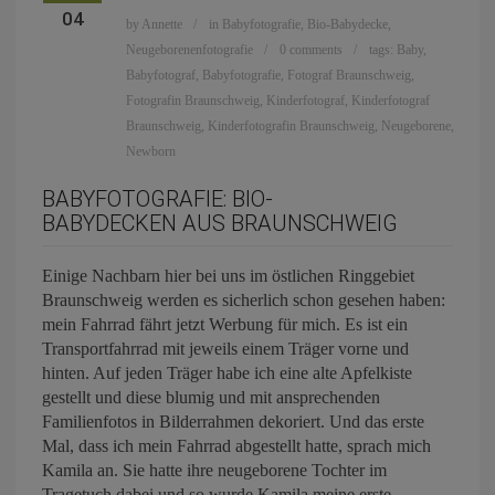
04
by
Annette
in
Babyfotografie
,
Bio-Babydecke
,
Neugeborenenfotografie
0 comments
tags:
Baby
,
Babyfotograf
,
Babyfotografie
,
Fotograf Braunschweig
,
Fotografin Braunschweig
,
Kinderfotograf
,
Kinderfotograf
Braunschweig
,
Kinderfotografin Braunschweig
,
Neugeborene
,
Newborn
BABYFOTOGRAFIE: BIO-
BABYDECKEN AUS BRAUNSCHWEIG
Einige Nachbarn hier bei uns im östlichen Ringgebiet
Braunschweig werden es sicherlich schon gesehen haben:
mein Fahrrad fährt jetzt Werbung für mich. Es ist ein
Transportfahrrad mit jeweils einem Träger vorne und
hinten. Auf jeden Träger habe ich eine alte Apfelkiste
gestellt und diese blumig und mit ansprechenden
Familienfotos in Bilderrahmen dekoriert. Und das erste
Mal, dass ich mein Fahrrad abgestellt hatte, sprach mich
Kamila an. Sie hatte ihre neugeborene Tochter im
Tragetuch dabei und so wurde Kamila meine erste