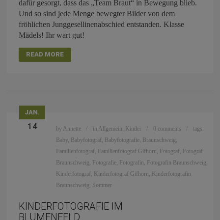
dafür gesorgt, dass das „Team Braut“ in Bewegung blieb.
Und so sind jede Menge bewegter Bilder von dem
fröhlichen Junggesellinenabschied entstanden. Klasse
Mädels! Ihr wart gut!
READ MORE
JAN.
14
by
Annette
in
Allgemein
,
Kinder
0 comments
tags:
Baby
,
Babyfotograf
,
Babyfotografie
,
Braunschweig
,
Familienfotograf
,
Familienfotograf Gifhorn
,
Fotograf
,
Fotograf
Braunschweig
,
Fotografie
,
Fotografin
,
Fotografin Braunschweig
,
Kinderfotograf
,
Kinderfotograf Gifhorn
,
Kinderfotografin
Braunschweig
,
Sommer
KINDERFOTOGRAFIE IM
BLUMENFELD