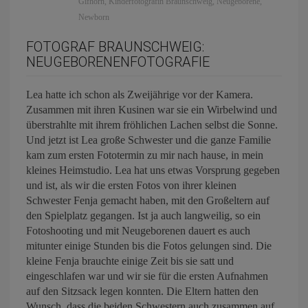
Gifhorn
,
Kinderfotografin Braunschweig
,
Neugeborene
,
Newborn
FOTOGRAF BRAUNSCHWEIG:
NEUGEBORENENFOTOGRAFIE
Lea hatte ich schon als Zweijährige vor der Kamera.
Zusammen mit ihren Kusinen war sie ein Wirbelwind und
überstrahlte mit ihrem fröhlichen Lachen selbst die Sonne.
Und jetzt ist Lea große Schwester und die ganze Familie
kam zum ersten Fototermin zu mir nach hause, in mein
kleines Heimstudio. Lea hat uns etwas Vorsprung gegeben
und ist, als wir die ersten Fotos von ihrer kleinen
Schwester Fenja gemacht haben, mit den Großeltern auf
den Spielplatz gegangen. Ist ja auch langweilig, so ein
Fotoshooting und mit Neugeborenen dauert es auch
mitunter einige Stunden bis die Fotos gelungen sind. Die
kleine Fenja brauchte einige Zeit bis sie satt und
eingeschlafen war und wir sie für die ersten Aufnahmen
auf den Sitzsack legen konnten. Die Eltern hatten den
Wunsch, dass die beiden Schwestern auch zusammen auf