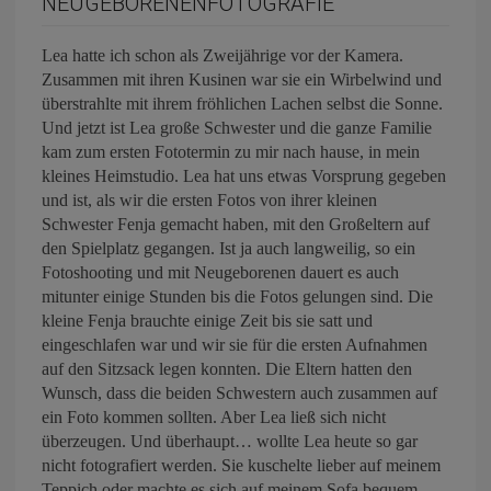
NEUGEBORENENFOTOGRAFIE
Lea hatte ich schon als Zweijährige vor der Kamera.
Zusammen mit ihren Kusinen war sie ein Wirbelwind und
überstrahlte mit ihrem fröhlichen Lachen selbst die Sonne.
Und jetzt ist Lea große Schwester und die ganze Familie
kam zum ersten Fototermin zu mir nach hause, in mein
kleines Heimstudio. Lea hat uns etwas Vorsprung gegeben
und ist, als wir die ersten Fotos von ihrer kleinen
Schwester Fenja gemacht haben, mit den Großeltern auf
den Spielplatz gegangen. Ist ja auch langweilig, so ein
Fotoshooting und mit Neugeborenen dauert es auch
mitunter einige Stunden bis die Fotos gelungen sind. Die
kleine Fenja brauchte einige Zeit bis sie satt und
eingeschlafen war und wir sie für die ersten Aufnahmen
auf den Sitzsack legen konnten. Die Eltern hatten den
Wunsch, dass die beiden Schwestern auch zusammen auf
ein Foto kommen sollten. Aber Lea ließ sich nicht
überzeugen. Und überhaupt… wollte Lea heute so gar
nicht fotografiert werden. Sie kuschelte lieber auf meinem
Teppich oder machte es sich auf meinem Sofa bequem.