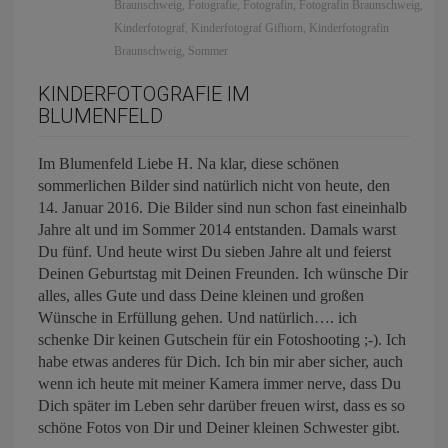
Braunschweig
,
Fotografie
,
Fotografin
,
Fotografin Braunschweig
,
Kinderfotograf
,
Kinderfotograf Gifhorn
,
Kinderfotografin
Braunschweig
,
Sommer
KINDERFOTOGRAFIE IM
BLUMENFELD
Im Blumenfeld Liebe H. Na klar, diese schönen
sommerlichen Bilder sind natürlich nicht von heute, den
14. Januar 2016. Die Bilder sind nun schon fast eineinhalb
Jahre alt und im Sommer 2014 entstanden. Damals warst
Du fünf. Und heute wirst Du sieben Jahre alt und feierst
Deinen Geburtstag mit Deinen Freunden. Ich wünsche Dir
alles, alles Gute und dass Deine kleinen und großen
Wünsche in Erfüllung gehen. Und natürlich…. ich
schenke Dir keinen Gutschein für ein Fotoshooting ;-). Ich
habe etwas anderes für Dich. Ich bin mir aber sicher, auch
wenn ich heute mit meiner Kamera immer nerve, dass Du
Dich später im Leben sehr darüber freuen wirst, dass es so
schöne Fotos von Dir und Deiner kleinen Schwester gibt.