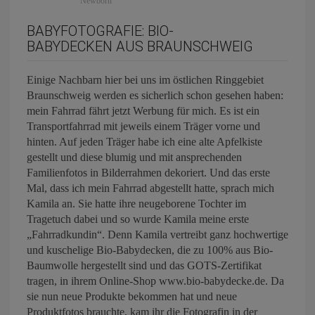
Newborn
BABYFOTOGRAFIE: BIO-
BABYDECKEN AUS BRAUNSCHWEIG
Einige Nachbarn hier bei uns im östlichen Ringgebiet
Braunschweig werden es sicherlich schon gesehen haben:
mein Fahrrad fährt jetzt Werbung für mich. Es ist ein
Transportfahrrad mit jeweils einem Träger vorne und
hinten. Auf jeden Träger habe ich eine alte Apfelkiste
gestellt und diese blumig und mit ansprechenden
Familienfotos in Bilderrahmen dekoriert. Und das erste
Mal, dass ich mein Fahrrad abgestellt hatte, sprach mich
Kamila an. Sie hatte ihre neugeborene Tochter im
Tragetuch dabei und so wurde Kamila meine erste
„Fahrradkundin“. Denn Kamila vertreibt ganz hochwertige
und kuschelige Bio-Babydecken, die zu 100% aus Bio-
Baumwolle hergestellt sind und das GOTS-Zertifikat
tragen, in ihrem Online-Shop www.bio-babydecke.de. Da
sie nun neue Produkte bekommen hat und neue
Produktfotos brauchte, kam ihr die Fotografin in der