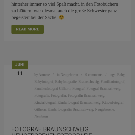
hinterher immer so viel Spaß macht, in den Fotobüchern
zu blättern, war diesmal auch die große Schwester ganz
begeistert bei der Sache.
READ MORE
JUNI
11
by
Annette
in
Neugeboren
0 comments
tags:
Baby
,
Babyfotograf
,
Babyfotografie
,
Braunschweig
,
Familienfotograf
,
Familienfotograf Gifhorn
,
Fotograf
,
Fotograf Braunschweig
,
Fotografie
,
Fotografin
,
Fotografin Braunschweig
,
Kinderfotograf
,
Kinderfotograf Braunschweig
,
Kinderfotograf
Gifhorn
,
Kinderfotografin Braunschweig
,
Neugeborene
,
Newborn
FOTOGRAF BRAUNSCHWEIG: