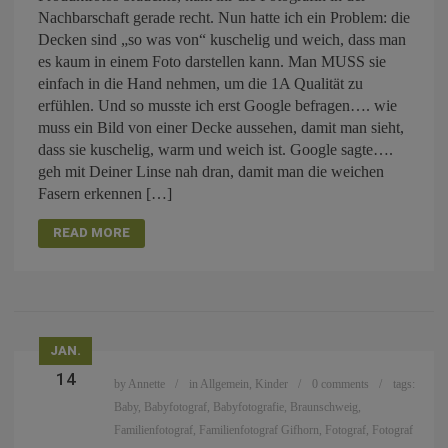
Nachbarschaft gerade recht. Nun hatte ich ein Problem: die
Decken sind „so was von“ kuschelig und weich, dass man
es kaum in einem Foto darstellen kann. Man MUSS sie
einfach in die Hand nehmen, um die 1A Qualität zu
erfühlen. Und so musste ich erst Google befragen…. wie
muss ein Bild von einer Decke aussehen, damit man sieht,
dass sie kuschelig, warm und weich ist. Google sagte….
geh mit Deiner Linse nah dran, damit man die weichen
Fasern erkennen […]
READ MORE
JAN.
14
by
Annette
in
Allgemein
,
Kinder
0 comments
tags:
Baby
,
Babyfotograf
,
Babyfotografie
,
Braunschweig
,
Familienfotograf
,
Familienfotograf Gifhorn
,
Fotograf
,
Fotograf