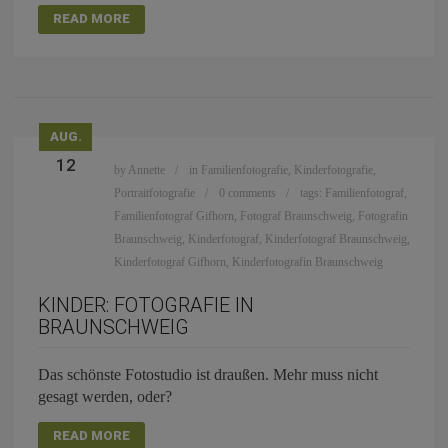
READ MORE
AUG.
12
by
Annette
in
Familienfotografie
,
Kinderfotografie
,
Portraitfotografie
0 comments
tags:
Familienfotograf
,
Familienfotograf Gifhorn
,
Fotograf Braunschweig
,
Fotografin
Braunschweig
,
Kinderfotograf
,
Kinderfotograf Braunschweig
,
Kinderfotograf Gifhorn
,
Kinderfotografin Braunschweig
KINDER: FOTOGRAFIE IN
BRAUNSCHWEIG
Das schönste Fotostudio ist draußen. Mehr muss nicht
gesagt werden, oder?
READ MORE