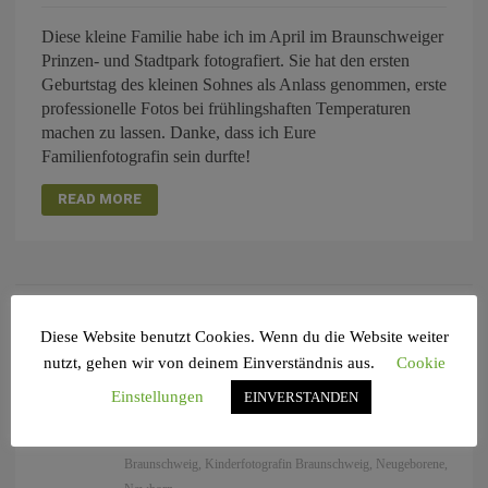
Diese kleine Familie habe ich im April im Braunschweiger
Prinzen- und Stadtpark fotografiert. Sie hat den ersten
Geburtstag des kleinen Sohnes als Anlass genommen, erste
professionelle Fotos bei frühlingshaften Temperaturen
machen zu lassen. Danke, dass ich Eure
Familienfotografin sein durfte!
READ MORE
APR.
Diese Website benutzt Cookies. Wenn du die Website weiter
04
nutzt, gehen wir von deinem Einverständnis aus.
Cookie
by
Annette
in
Babyfotografie
,
Bio-Babydecke
,
Neugeborenenfotografie
0 comments
tags:
Baby
,
Einstellungen
EINVERSTANDEN
Babyfotograf
,
Babyfotografie
,
Fotograf Braunschweig
,
Fotografin Braunschweig
,
Kinderfotograf
,
Kinderfotograf
Braunschweig
,
Kinderfotografin Braunschweig
,
Neugeborene
,