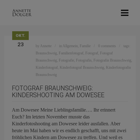
OKT.
23
by
Annette
in
Allgemein
,
Familie
0 comments
tags:
Braunschweig
,
Familienfotograf
,
Fotograf
,
Fotograf
Braunschweig
,
Fotografie
,
Fotografin
,
Fotografin Braunschweig
,
Kinderfotograf
,
Kinderfotograf Braunschweig
,
Kinderfotografin
Braunschweig
FOTOGRAF BRAUNSCHWEIG:
KINDERSHOOTING AM DOWESEE
Am Dowesee Meine Lieblingsfamilie…. Ihr erinnert
Euch? Im letzten November musste das
Kinderfotoshooting am Dowesee leider ausfallen. Aber
heute im Mai haben wir es endlich geschafft, uns mit zwei
fröhlichen Kindern am Dowesee zu treffen. Und weil es