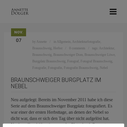
NOV.
07
by
Annette
in
Allgemein
,
Architekturfotografie
,
Braunschweig
,
Herbst
0 comments
tags:
Architektur
,
Braunschweig
,
Braunschweiger Dom
,
Braunschweiger Löwe
,
Burgplatz Braunschweig
,
Fotograf
,
Fotograf Braunschweig
,
Fotografie
,
Fotografin
,
Fotografin Braunschweig
,
Nebel
BRAUNSCHWEIGER BURGPLATZ IM
NEBEL
Neu aufgelegt: Bereits im November 2011 habe ich diese
Serie auf dem Braunschweiger Burgplatz fotografiert. Es
war einer der ersten Herbsttage, an denen der Nebel so
dicht war, dass er sich den Tag über nicht aufgelöst hat.
Noch zu Geschäftszeiten war der Platz durch Passanten