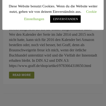
belebt, aber weit nach 20 Uhr wurde es stiller, der Nebel
Diese Website benutzt Cookies. Wenn du die Website weiter
schluckte die Geräusche der Stadt und nur noch wenige
nutzt, gehen wir von deinem Einverständnis aus.
Cookie
passierten den Hof vor der Burg. Schwer vorzustellen,
dass einige Tage danach hier der Weihnachtsmarkttrubel
Einstellungen
EINVERSTANDEN
herrschen würde, nur die orangenen Stromkästen waren
bereits aufgestellt als ich die Bilder aufgenommen habe.
Wer den Kalender der Serie im Jahr 2014 und 2015 noch
nicht hatte, kann sich für 2016 den Kalender bei Amazon
bestellen oder, noch viel besser, bei Graff, denn als
Braunschweigerin freue ich mich, wenn der örtliche
Buchhandel unterstützt wird und die Vielfalt der Innenstadt
erhalten bleibt. In DIN A2 und DIN A3:
https://www.graff.de/shop/artikel/9783664318650.html
READ MORE