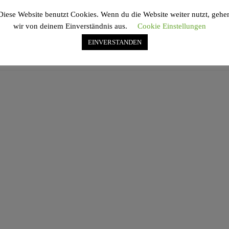
und DIN A3: https://www.graff.de/shop/artikel/9783664318650.html
Diese Website benutzt Cookies. Wenn du die Website weiter nutzt, gehe
wir von deinem Einverständnis aus.
Cookie Einstellungen
EINVERSTANDEN