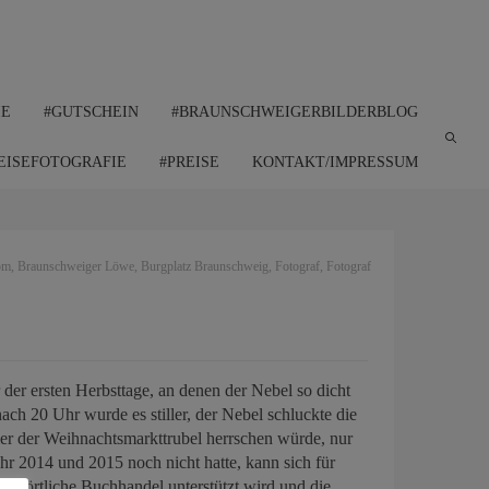
IE
#GUTSCHEIN
#BRAUNSCHWEIGERBILDERBLOG
EISEFOTOGRAFIE
#PREISE
KONTAKT/IMPRESSUM
om
,
Braunschweiger Löwe
,
Burgplatz Braunschweig
,
Fotograf
,
Fotograf
der ersten Herbsttage, an denen der Nebel so dicht
nach 20 Uhr wurde es stiller, der Nebel schluckte die
ier der Weihnachtsmarkttrubel herrschen würde, nur
hr 2014 und 2015 noch nicht hatte, kann sich für
der örtliche Buchhandel unterstützt wird und die