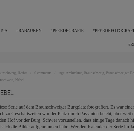
#JA
#RABAUKEN
#PFERDEGRAFIE
#PFERDEFOTOGRAF
#R
aunschweig
,
Herbst
0 comments
tags:
Architektur
,
Braunschweig
,
Braunschweiger D
unschweig
,
Nebel
EBEL
se Serie auf dem Braunschweiger Burgplatz fotografiert. Es war einer 
och zu Geschäftszeiten war der Platz durch Passanten belebt, aber weit 
den Hof vor der Burg. Schwer vorzustellen, dass einige Tage danach h
als ich die Bilder aufgenommen habe. Wer den Kalender der Serie im Ja
el besser, bei Graff, denn als Braunschweigerin freue ich mich, wenn 