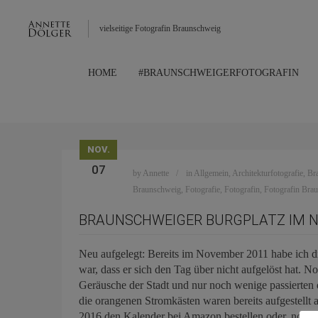
vielseitige Fotografin Braunschweig
HOME
#BRAUNSCHWEIGERFOTOGRAFIN
NOV.
07
by
Annette
in
Allgemein
,
Architekturfotografie
,
Br
Braunschweig
,
Fotografie
,
Fotografin
,
Fotografin Bra
BRAUNSCHWEIGER BURGPLATZ IM N
Neu aufgelegt: Bereits im November 2011 habe ich die
war, dass er sich den Tag über nicht aufgelöst hat. N
Geräusche der Stadt und nur noch wenige passierten 
die orangenen Stromkästen waren bereits aufgestellt 
2016 den Kalender bei Amazon bestellen oder, noch vi