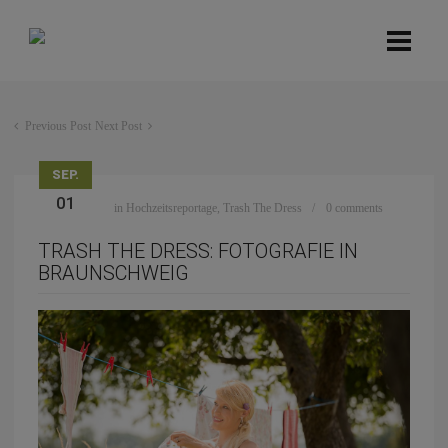
Previous Post
Next Post
SEP.
01
in
Hochzeitsreportage
,
Trash The Dress
0 comments
TRASH THE DRESS: FOTOGRAFIE IN
BRAUNSCHWEIG