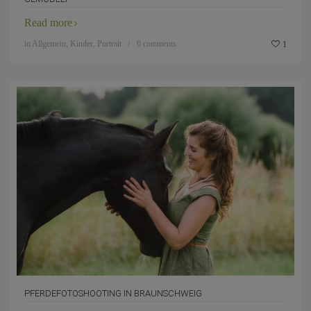
Read more
in
Allgemein
,
Kinder
,
Portrait
0 comments
1
PFERDEFOTOSHOOTING IN BRAUNSCHWEIG