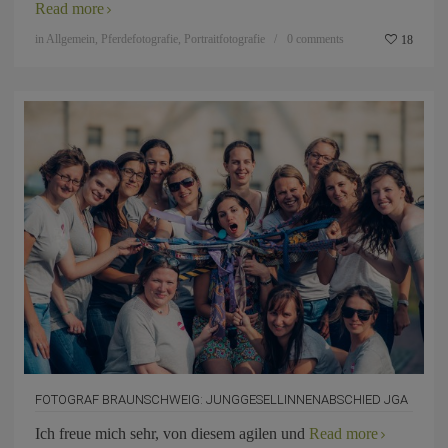
Read more
in
Allgemein
,
Pferdefotografie
,
Portraitfotografie
0 comments
18
FOTOGRAF BRAUNSCHWEIG: JUNGGESELLINNENABSCHIED JGA
Ich freue mich sehr, von diesem agilen und
Read more